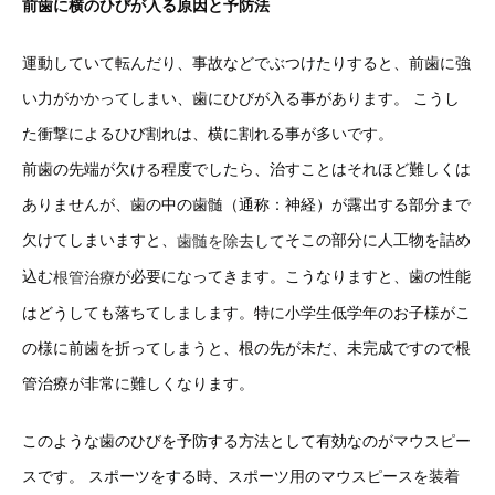
前歯に横のひびが入る原因と予防法
運動していて転んだり、事故などでぶつけたりすると、前歯に強
い力がかかってしまい、歯にひびが入る事があります。 こうし
た衝撃によるひび割れは、横に割れる事が多いです。
前歯の先端が欠ける程度でしたら、治すことはそれほど難しくは
ありませんが、歯の中の歯髄（通称：神経）が露出する部分まで
欠けてしまいますと、
そこの部分に人工物を詰め
歯髄を除去して
込む
が必要になってきます。こうなりますと、歯の性能
根管治療
はどうしても落ちてしまします。特に小学生低学年のお子様がこ
の様に前歯を折ってしまうと、根の先が未だ、未完成ですので根
管治療が非常に難しくなります。
このような歯のひびを予防する方法として有効なのがマウスピー
スです。 スポーツをする時、スポーツ用のマウスピースを装着