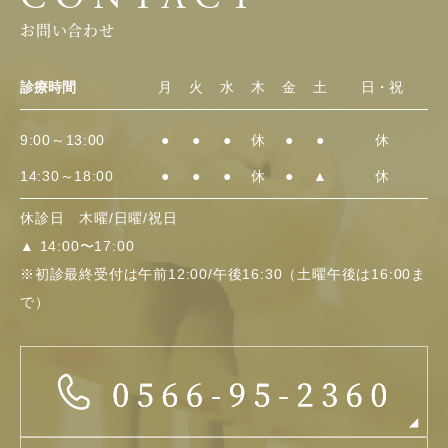
お問い合わせ
診療時間
月
火
水
木
金
土
日・祝
9:00～13:00
●
●
●
休
●
●
休
14:30～18:00
●
●
●
休
●
▲
休
休診日 木曜/日曜/祝日
▲
14:00〜17:00
※初診最終受付は午前12:00/午後16:30（土曜午後は16:00ま
で）