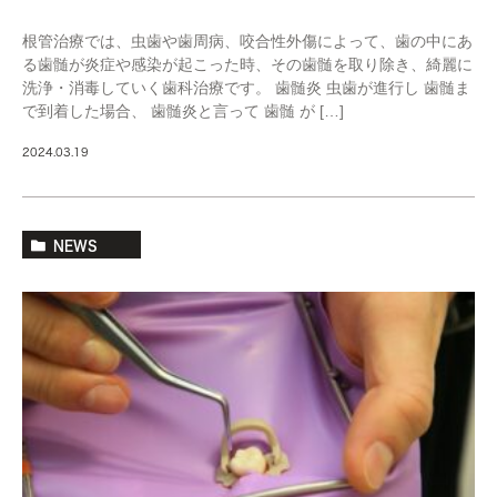
根管治療では、虫歯や歯周病、咬合性外傷によって、歯の中にあ
る歯髄が炎症や感染が起こった時、その歯髄を取り除き、綺麗に
洗浄・消毒していく歯科治療です。 歯髄炎 虫歯が進行し 歯髄ま
で到着した場合、 歯髄炎と言って 歯髄 が […]
2024.03.19
NEWS