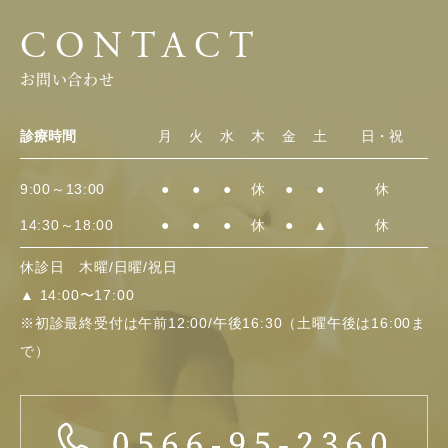
CONTACT
お問い合わせ
診療時間
月
火
水
木
金
土
日・祝
9:00～13:00
●
●
●
休
●
●
休
14:30～18:00
●
●
●
休
●
▲
休
休診日 木曜/日曜/祝日
▲
14:00〜17:00
※初診最終受付は午前12:00/午後16:30（土曜午後は16:00ま
で）